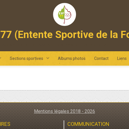
77 (Entente Sportive de la F
 omnisports intercommunal des pays de fontainebleau et de ne
Sections sportives
Albums photos
Contact
Liens
Mentions légales 2018 - 2026
IRES
COMMUNICATION