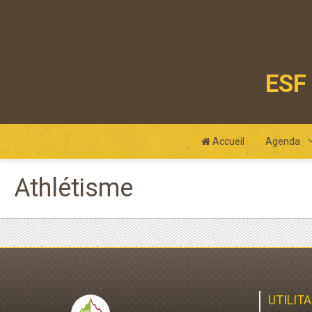
ESF 
club
Accueil
Agenda
Athlétisme
UTILITA