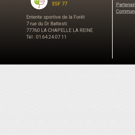
ESF 77
Partenai
Commun
Entente sportive de la Forêt
7 rue du Dr Battesti
77760 LA CHAPELLE LA REINE
Tél : 01.64.24.07.11