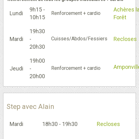
9h15 -
Achères l
Lundi
Renforcement + cardio
10h15
Forêt
19h30
Mardi
-
Cuisses/Abdos/Fessiers
Recloses
20h30
19h00
Amponvill
Jeudi
-
Renforcement + cardio
20h00
Step avec Alain
Mardi
18h30 - 19h30
Recloses