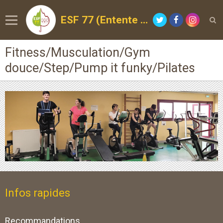
ESF 77 (Entente Sportive de la Forêt)
Fitness/Musculation/Gym
douce/Step/Pump it funky/Pilates
Infos rapides
Recommandations