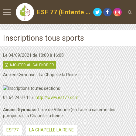
ESF 77 (Entente Sportive de la Forêt)
Inscriptions tous sports
Le 04/09/2021
de 10:00
à 16:00
AJOUTER AU CALENDRIER
Ancien Gymnase - La Chapelle la Reine
01.64.24.07.11
http://www.esf77.com
Ancien Gymnase
1 rue de Villionne (en face la caserne des
pompiers), La Chapelle la Reine
ESF77
LA CHAPELLE LA REINE