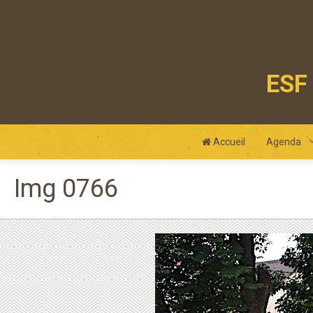
ESF 
club
Accueil
Agenda
Img 0766