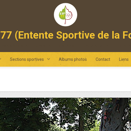
77 (Entente Sportive de la F
 omnisports intercommunal des pays de fontainebleau et de ne
Sections sportives
Albums photos
Contact
Liens