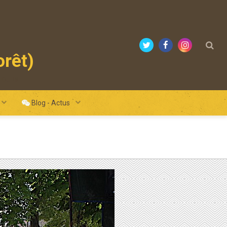
orêt)
mours
Blog - Actus