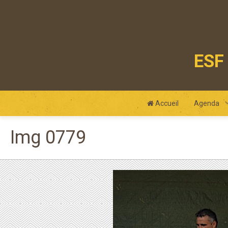
ESF 
club
Accueil
Agenda
Img 0779