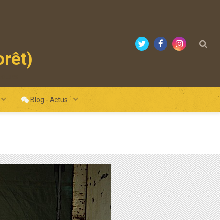
orêt)
mours
Blog - Actus