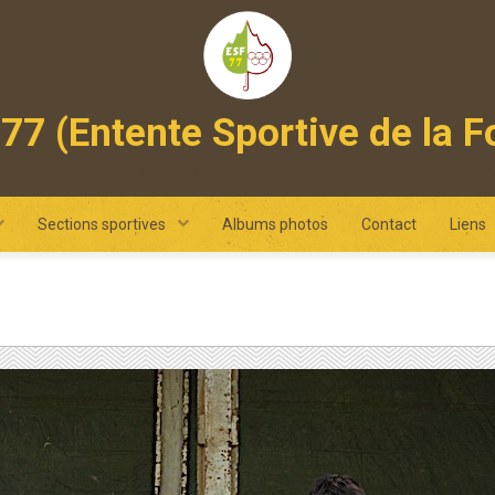
77 (Entente Sportive de la F
 omnisports intercommunal des pays de fontainebleau et de ne
Sections sportives
Albums photos
Contact
Liens