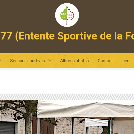
77 (Entente Sportive de la F
 omnisports intercommunal des pays de fontainebleau et de ne
Sections sportives
Albums photos
Contact
Liens