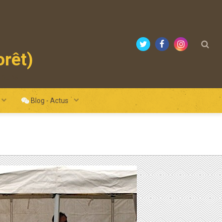
orêt)
mours
Blog - Actus