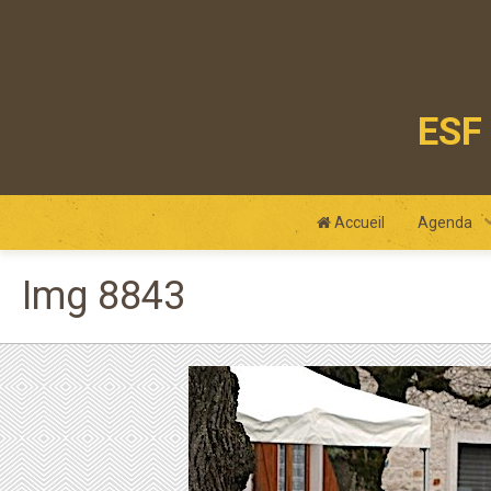
ESF 
club
Accueil
Agenda
Img 8843