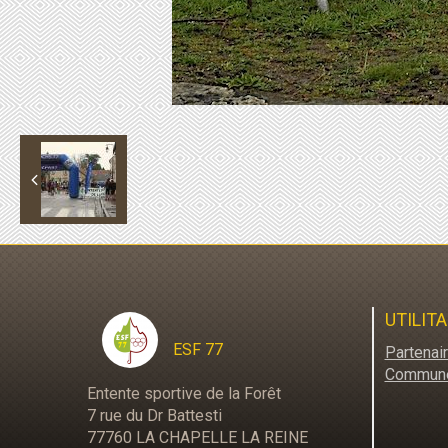
UTILITA
ESF 77
Partenai
Commun
Entente sportive de la Forêt
7 rue du Dr Battesti
77760 LA CHAPELLE LA REINE