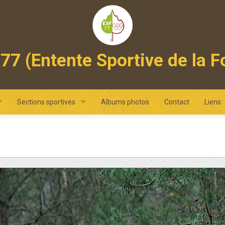
77 (Entente Sportive de la F
 omnisports intercommunal des pays de fontainebleau et de ne
Sections sportives
Albums photos
Contact
Liens