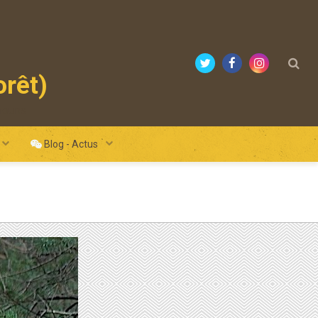
orêt)
mours
Blog - Actus