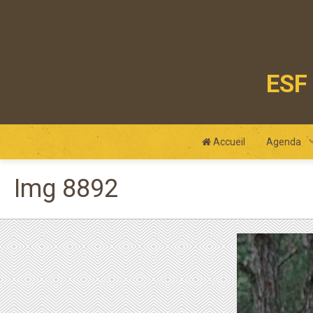
ESF 
club
Accueil
Agenda
Img 8892