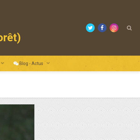
orêt)
mours
Blog - Actus