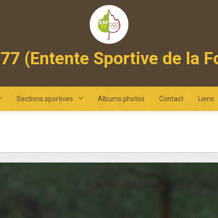
77 (Entente Sportive de la F
 omnisports intercommunal des pays de fontainebleau et de ne
Sections sportives
Albums photos
Contact
Liens