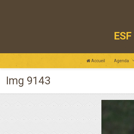
ESF 
club
Accueil
Agenda
Img 9143