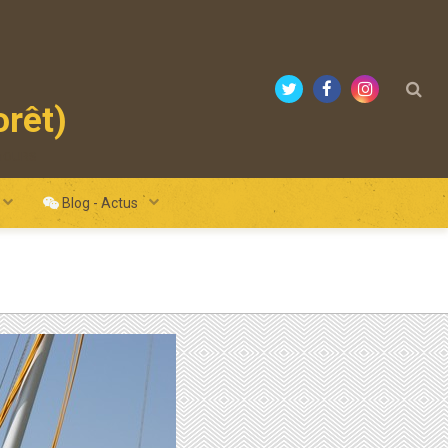
orêt)
mours
Blog - Actus