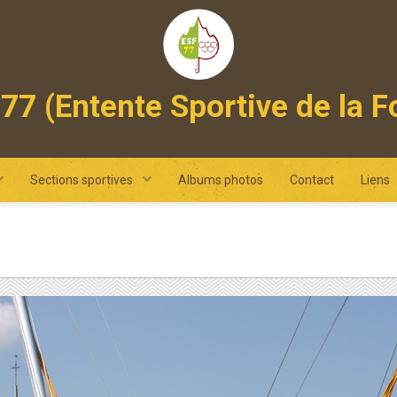
77 (Entente Sportive de la F
 omnisports intercommunal des pays de fontainebleau et de ne
Sections sportives
Albums photos
Contact
Liens