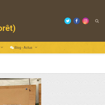
orêt)
mours
Blog - Actus