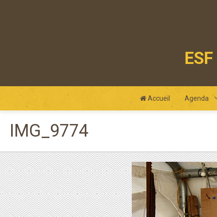
ESF 
club
Accueil
Agenda
IMG_9774