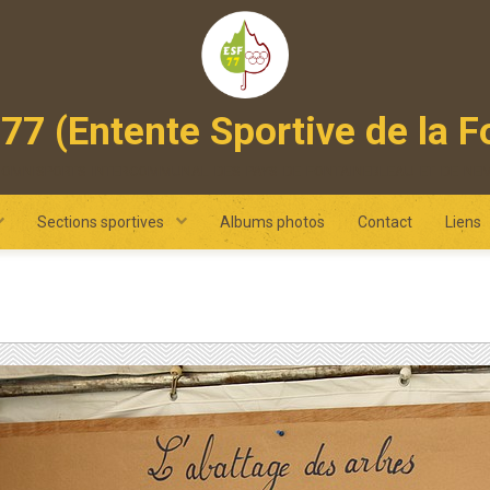
77 (Entente Sportive de la F
 omnisports intercommunal des pays de fontainebleau et de ne
Sections sportives
Albums photos
Contact
Liens