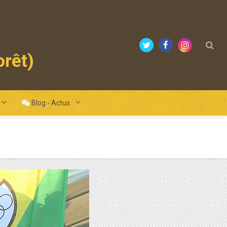
orêt)
mours
Blog - Actus