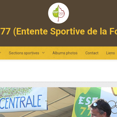
77 (Entente Sportive de la F
 omnisports intercommunal des pays de fontainebleau et de ne
Sections sportives
Albums photos
Contact
Liens