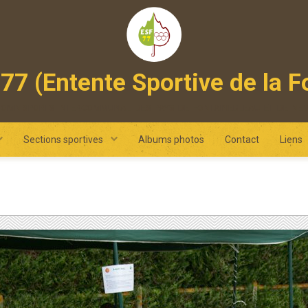
77 (Entente Sportive de la F
 omnisports intercommunal des pays de fontainebleau et de ne
Sections sportives
Albums photos
Contact
Liens