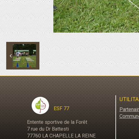
UTILITA
ESF 77
Partenai
Commun
Entente sportive de la Forêt
7 rue du Dr Battesti
77760 LA CHAPELLE LA REINE