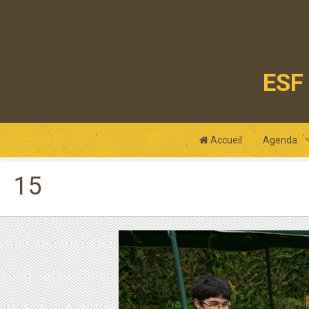
ESF 
club
Accueil
Agenda
15