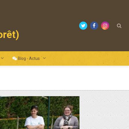
orêt)
mours
Blog - Actus