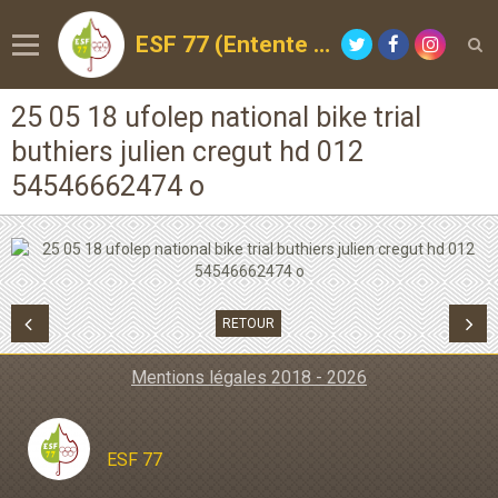
ESF 77 (Entente Sportive de la Forêt)
25 05 18 ufolep national bike trial
buthiers julien cregut hd 012
54546662474 o
RETOUR
Mentions légales 2018 - 2026
ESF 77