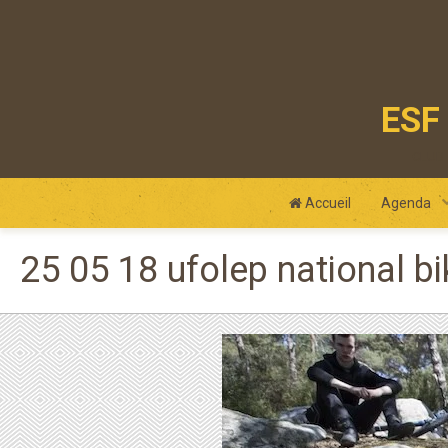
ESF 
club
Accueil
Agenda
25 05 18 ufolep national bi