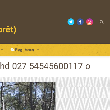
orêt)
mours
Blog - Actus
gut hd 027 54545600117 o