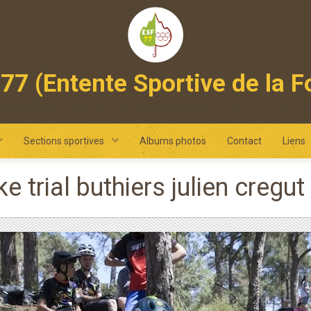
77 (Entente Sportive de la F
 omnisports intercommunal des pays de fontainebleau et de ne
Sections sportives
Albums photos
Contact
Liens
ke trial buthiers julien cre