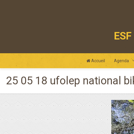
ESF 
club
Accueil
Agenda
25 05 18 ufolep national bi