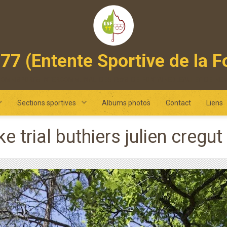
77 (Entente Sportive de la F
 omnisports intercommunal des pays de fontainebleau et de ne
Sections sportives
Albums photos
Contact
Liens
ke trial buthiers julien cre