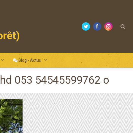
orêt)
mours
Blog - Actus
gut hd 053 54545599762 o