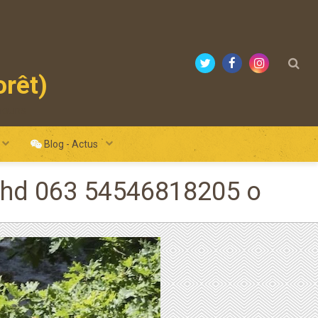
orêt)
mours
Blog - Actus
gut hd 063 54546818205 o