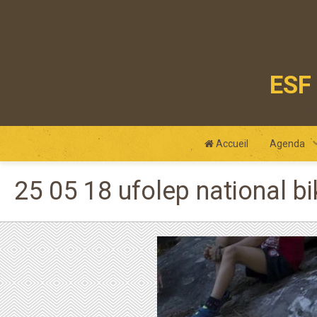
ESF 
club
Accueil
Agenda
25 05 18 ufolep national bi