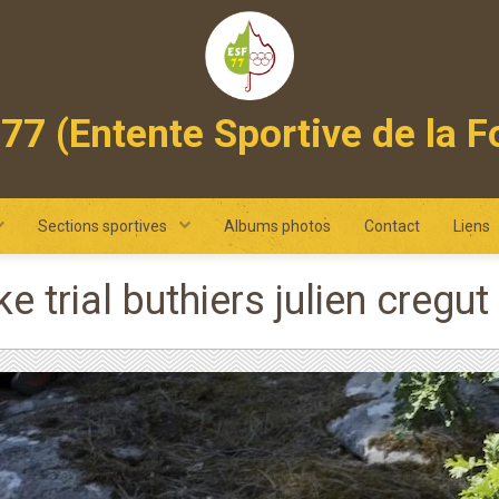
77 (Entente Sportive de la F
 omnisports intercommunal des pays de fontainebleau et de ne
Sections sportives
Albums photos
Contact
Liens
ke trial buthiers julien cre