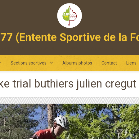
77 (Entente Sportive de la F
 omnisports intercommunal des pays de fontainebleau et de ne
Sections sportives
Albums photos
Contact
Liens
ke trial buthiers julien cre