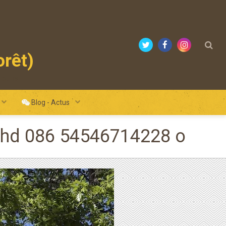
orêt)
mours
Blog - Actus
gut hd 086 54546714228 o