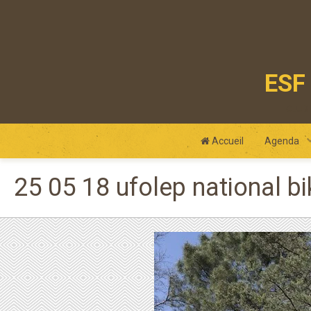
ESF 
club
Accueil
Agenda
25 05 18 ufolep national bi