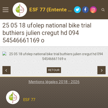
ESF 77 (Entente Sportive de la Forêt)
25 05 18 ufolep national bike trial
buthiers julien cregut hd 094
54546661169 o
RETOUR
Mentions légales 2018 - 2026
ESF 77