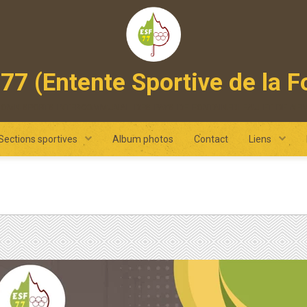
77 (Entente Sportive de la F
 omnisports intercommunal des pays de fontainebleau et de ne
Sections sportives
Album photos
Contact
Liens