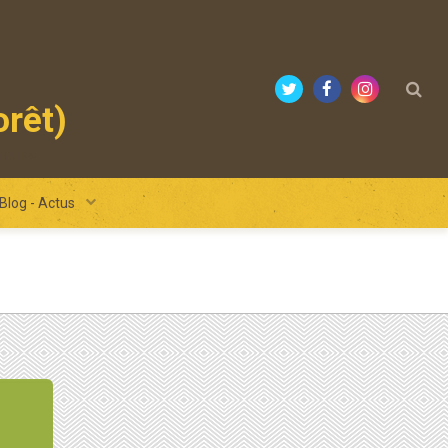
orêt)
mours
Blog - Actus