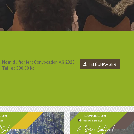
Nom du fichier :
Convocation AG 2025
TÉLÉCHARGER
Taille :
338.38 Ko